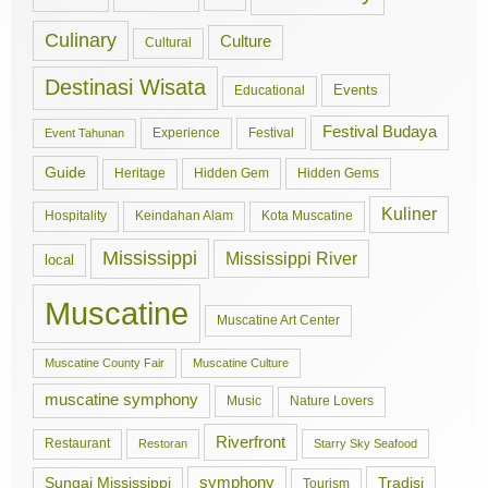
Culinary
Culture
Cultural
Destinasi Wisata
Events
Educational
Festival Budaya
Experience
Festival
Event Tahunan
Guide
Hidden Gem
Hidden Gems
Heritage
Kuliner
Hospitality
Keindahan Alam
Kota Muscatine
Mississippi
Mississippi River
local
Muscatine
Muscatine Art Center
Muscatine County Fair
Muscatine Culture
muscatine symphony
Music
Nature Lovers
Riverfront
Restaurant
Restoran
Starry Sky Seafood
symphony
Tradisi
Sungai Mississippi
Tourism