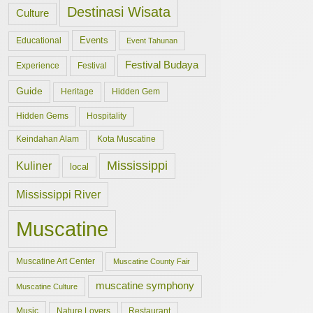
Destinasi Wisata
Culture
Events
Educational
Event Tahunan
Festival Budaya
Experience
Festival
Guide
Hidden Gem
Heritage
Hidden Gems
Hospitality
Keindahan Alam
Kota Muscatine
Mississippi
Kuliner
local
Mississippi River
Muscatine
Muscatine Art Center
Muscatine County Fair
muscatine symphony
Muscatine Culture
Music
Nature Lovers
Restaurant