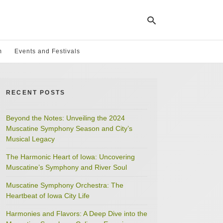
m
Events and Festivals
Ty
yo
RECENT POSTS
se
qu
an
hit
Beyond the Notes: Unveiling the 2024
ent
Muscatine Symphony Season and City’s
Musical Legacy
The Harmonic Heart of Iowa: Uncovering
Muscatine’s Symphony and River Soul
Muscatine Symphony Orchestra: The
Heartbeat of Iowa City Life
Harmonies and Flavors: A Deep Dive into the