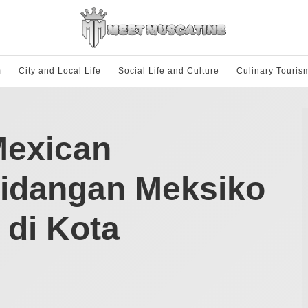
m
City and Local Life
Social Life and Culture
Culinary Touris
Mexican
Hidangan Meksiko
 di Kota