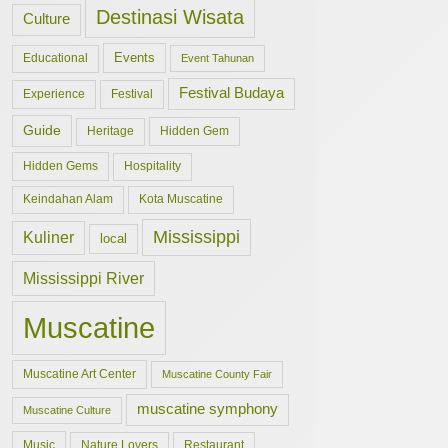
Destinasi Wisata
Culture
Events
Educational
Event Tahunan
Festival Budaya
Experience
Festival
Guide
Hidden Gem
Heritage
Hidden Gems
Hospitality
Keindahan Alam
Kota Muscatine
Mississippi
Kuliner
local
Mississippi River
Muscatine
Muscatine Art Center
Muscatine County Fair
muscatine symphony
Muscatine Culture
Music
Nature Lovers
Restaurant