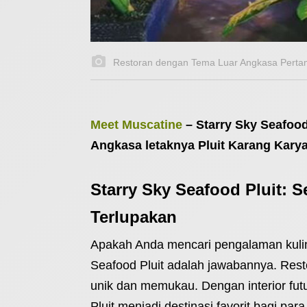
Restoran dengan Tema Luar Angkasa Pertam
Meet Muscatine
–
Starry Sky Seafood
Angkasa letaknya Pluit Karang Karya
Starry Sky Seafood Pluit: 
Terlupakan
Apakah Anda mencari pengalaman kuline
Seafood Pluit adalah jawabannya. Rest
unik dan memukau. Dengan interior fut
Pluit menjadi destinasi favorit bagi par