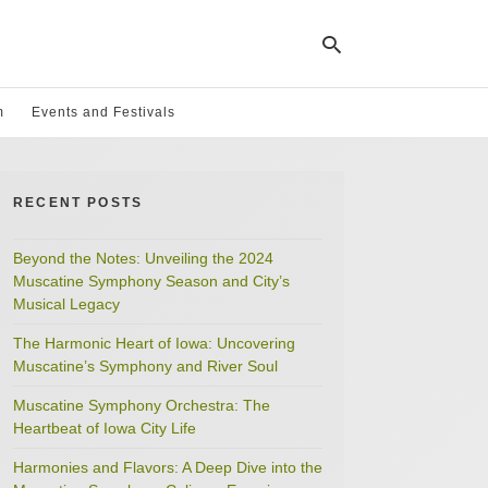
m
Events and Festivals
Ty
yo
RECENT POSTS
se
qu
an
hit
Beyond the Notes: Unveiling the 2024
ent
Muscatine Symphony Season and City’s
Musical Legacy
The Harmonic Heart of Iowa: Uncovering
Muscatine’s Symphony and River Soul
Muscatine Symphony Orchestra: The
Heartbeat of Iowa City Life
Harmonies and Flavors: A Deep Dive into the