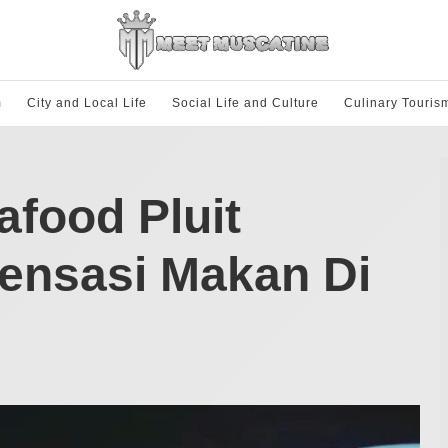
m
City and Local Life
Social Life and Culture
Culinary Touris
afood Pluit
Sensasi Makan Di