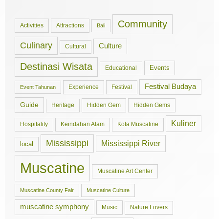
Community
Activities
Attractions
Bali
Culinary
Culture
Cultural
Destinasi Wisata
Events
Educational
Festival Budaya
Experience
Festival
Event Tahunan
Guide
Hidden Gem
Hidden Gems
Heritage
Kuliner
Hospitality
Keindahan Alam
Kota Muscatine
Mississippi
Mississippi River
local
Muscatine
Muscatine Art Center
Muscatine County Fair
Muscatine Culture
muscatine symphony
Music
Nature Lovers