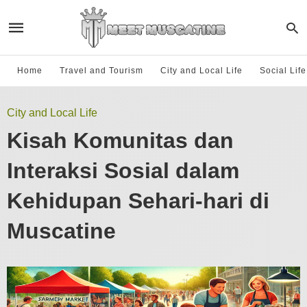
Home
Travel and Tourism
City and Local Life
Social Lif
City and Local Life
Kisah Komunitas dan
Interaksi Sosial dalam
Kehidupan Sehari-hari di
Muscatine