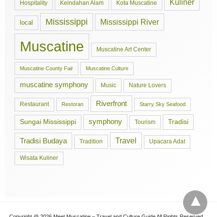
Kuliner
Hospitality
Keindahan Alam
Kota Muscatine
Mississippi
Mississippi River
local
Muscatine
Muscatine Art Center
Muscatine County Fair
Muscatine Culture
muscatine symphony
Music
Nature Lovers
Riverfront
Restaurant
Restoran
Starry Sky Seafood
symphony
Tradisi
Sungai Mississippi
Tourism
Travel
Tradisi Budaya
Tradition
Upacara Adat
Wisata Kuliner
Copyright @ 2026 Meet Muscatine – Travel and Culture Guide All Rights Reserved