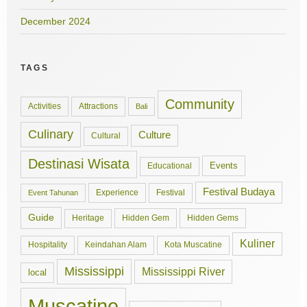
December 2024
TAGS
Community
Activities
Attractions
Bali
Culinary
Culture
Cultural
Destinasi Wisata
Events
Educational
Festival Budaya
Experience
Festival
Event Tahunan
Guide
Hidden Gem
Hidden Gems
Heritage
Kuliner
Hospitality
Keindahan Alam
Kota Muscatine
Mississippi
Mississippi River
local
Muscatine